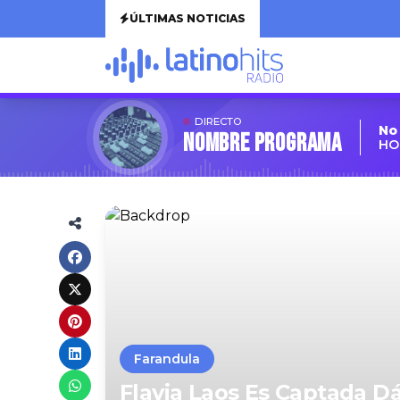
ÚLTIMAS NOTICIAS
DIRECTO
No
Nombre Programa
HO
Farandula
Flavia Laos Es Captada 