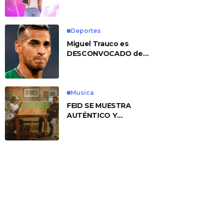
No. 1 With ‘American
Heart’
Deportes
Miguel Trauco es
DESCONVOCADO de
eliminatorias por
preocupante motivo
Musica
FEID SE MUESTRA
AUTÉNTICO Y
TRANSMITE LA ESENCIA
DEL RAP CLÁSICO
DESDE SU
VERSATILIDAD
ARTÍSTICA EN SU
NUEVO SENCILLO
«ANDO XXIL»