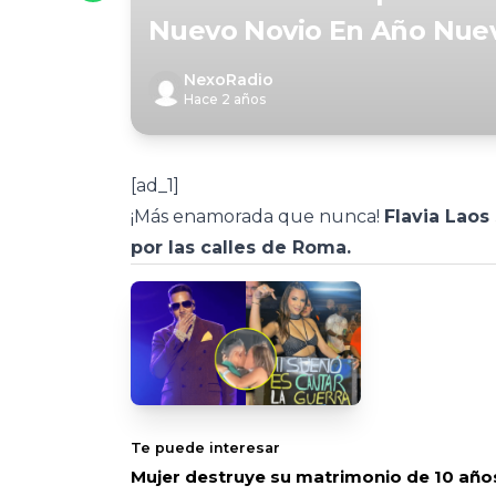
Nuevo Novio En Año Nue
NexoRadio
Hace 2 años
[ad_1]
¡Más enamorada que nunca!
Flavia Laos
por las calles de Roma.
Te puede interesar
Mujer destruye su matrimonio de 10 año