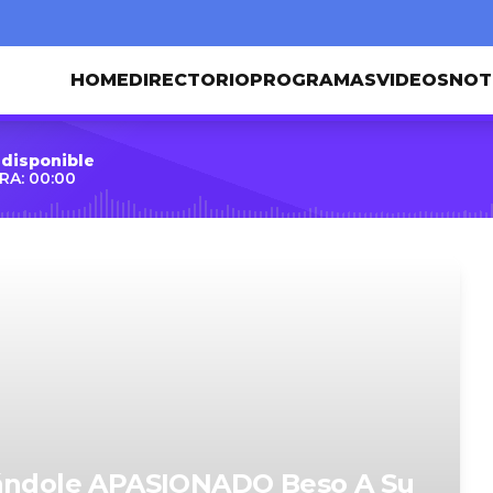
HOME
DIRECTORIO
PROGRAMAS
VIDEOS
NOT
 disponible
RA: 00:00
Dándole APASIONADO Beso A Su