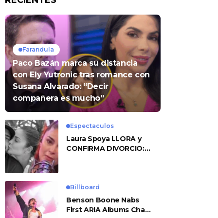
RECIENTES
Farandula
Paco Bazán marca su distancia
con Ely Yutronic tras romance con
Susana Alvarado: “Decir
compañera es mucho”
Espectaculos
Laura Spoya LLORA y
CONFIRMA DIVORCIO:
«Esto me sobrepasó»
Billboard
Benson Boone Nabs
First ARIA Albums Chart