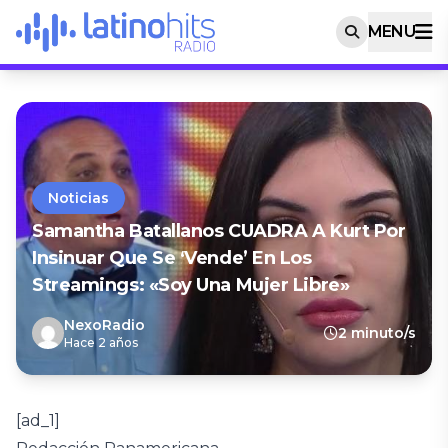
MENU
Noticias
Samantha Batallanos CUADRA A Kurt Por
Insinuar Que Se ‘vende’ En Los
Streamings: «Soy Una Mujer Libre»
NexoRadio
2 minuto/s
Hace 2 años
[ad_1]