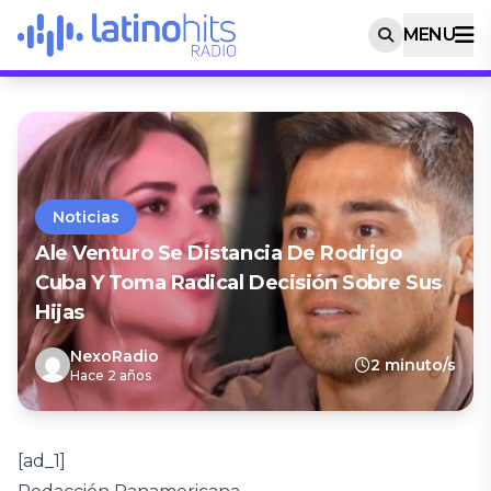
MENU
Noticias
Ale Venturo Se Distancia De Rodrigo
Cuba Y Toma Radical Decisión Sobre Sus
Hijas
NexoRadio
2 minuto/s
Hace 2 años
[ad_1]