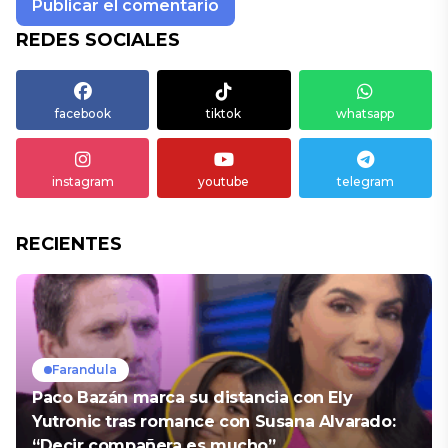
REDES SOCIALES
facebook
tiktok
whatsapp
instagram
youtube
telegram
RECIENTES
Farandula
Paco Bazán marca su distancia con Ely
Yutronic tras romance con Susana Alvarado:
“Decir compañera es mucho”