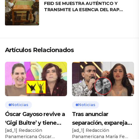
FEID SE MUESTRA AUTÉNTICO Y
TRANSMITE LA ESENCIA DEL RAP
CLÁSICO DESDE SU VERSATILIDAD
ARTÍSTICA EN SU NUEVO SENCILLO
«ANDO XXIL»
Artículos Relacionados
Noticias
Noticias
Óscar Gayoso revive a
Tras anunciar
‘Gigi Buitre’ y tiene
separación, expareja
[ad_1] Redacción
[ad_1] Redacción
inesperado
de Josimar expone
Panamericana Óscar
Panamericana María Fe