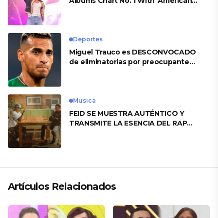
Albums Chart No. 1 With ‘American
Heart’
Deportes
Miguel Trauco es DESCONVOCADO
de eliminatorias por preocupante
motivo
Musica
FEID SE MUESTRA AUTÉNTICO Y
TRANSMITE LA ESENCIA DEL RAP
CLÁSICO DESDE SU VERSATILIDAD
ARTÍSTICA EN SU NUEVO SENCILLO
«ANDO XXIL»
Artículos Relacionados