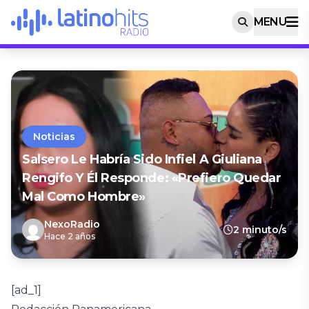
MENU
Noticias
Salsero Le Habría Sido Infiel A Giuliana
Rengifo Y Él Responde: «Prefiero Quedar
Mal Como Hombre»
NexoRadio
2 minuto/s
Hace 2 años
[ad_1]