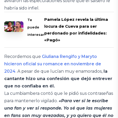
avivaron las especulaciones sobre que el salsero le
habría sido infiel.
Pamela López revela la última
Te
locura de Cueva para ser
puede
perdonado por infidelidades:
interesar
«Pagó»
Recordemos que
Giuliana Rengifo y Maryto
hicieron oficial su romance en noviembre de
2024
. A pesar de que lucían muy enamorados,
la
cantante hizo una confesión que dejó entrever
que no confiaba en él.
La cumbiambera contó que le pidió sus contraseñas
para mantenerlo vigilado.
«Para ver si le escribe
una fan y ver si responde. Yo sé que las mujeres
en fans son muy avezadas, y yo quiero que él no