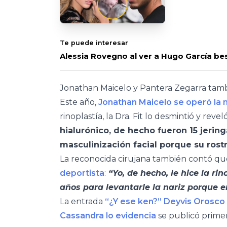
Te puede interesar
Alessia Rovegno al ver a Hugo García bes
Jonathan Maicelo y Pantera Zegarra tamb
Este año,
Jonathan Maicelo se operó la 
rinoplastía, la Dra. Fit lo desmintió y rev
hialurónico, de hecho fueron 15 jerin
masculinización facial porque su rost
La reconocida cirujana también contó que
deportista
:
“Yo, de hecho, le hice la 
años para levantarle la nariz porque 
La entrada
“¿Y ese ken?” Deyvis Orosco 
Cassandra lo evidencia
se publicó prime