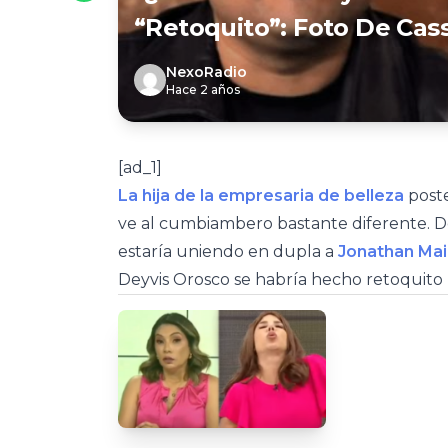
“retoquito”: Foto De Cas
NexoRadio
Hace 2 años
[ad_1]
La hija de la empresaria de belleza
poste
ve al cumbiambero bastante diferente. De
estaría uniendo en dupla a
Jonathan Maic
Deyvis Orosco se habría hecho retoquito