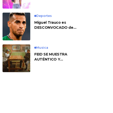
No. 1 With ‘American
Heart’
Deportes
Miguel Trauco es
DESCONVOCADO de
eliminatorias por
preocupante motivo
Musica
FEID SE MUESTRA
AUTÉNTICO Y
TRANSMITE LA ESENCIA
DEL RAP CLÁSICO
DESDE SU
VERSATILIDAD
ARTÍSTICA EN SU
NUEVO SENCILLO
«ANDO XXIL»