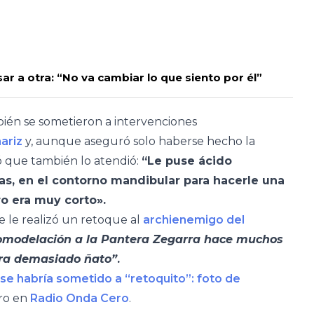
ar a otra: “No va cambiar lo que siento por él”
ién se sometieron a intervenciones
nariz
y, aunque aseguró solo haberse hecho la
eló que también lo atendió:
“Le puse ácido
gas, en el contorno mandibular para hacerle una
ro era muy corto».
 le realizó un retoque al
archienemigo del
rinomodelación a la Pantera Zegarra hace muchos
era demasiado ñato”
.
se habría sometido a “retoquito”: foto de
ro en
Radio Onda Cero
.