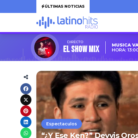
ÚLTIMAS NOTICIAS
DIRECTO
MUSICA V
EL SHOW MIX
HORA: 13:0
Espectaculos
“¿Y Ese Ken?” Deyvis Oro