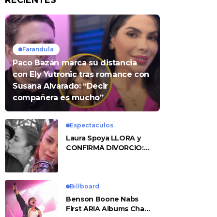
RECIENTES
Farandula
Paco Bazán marca su distancia
con Ely Yutronic tras romance con
Susana Alvarado: “Decir
compañera es mucho”
Espectaculos
Laura Spoya LLORA y
CONFIRMA DIVORCIO:
«Esto me sobrepasó»
Billboard
Benson Boone Nabs
First ARIA Albums Chart