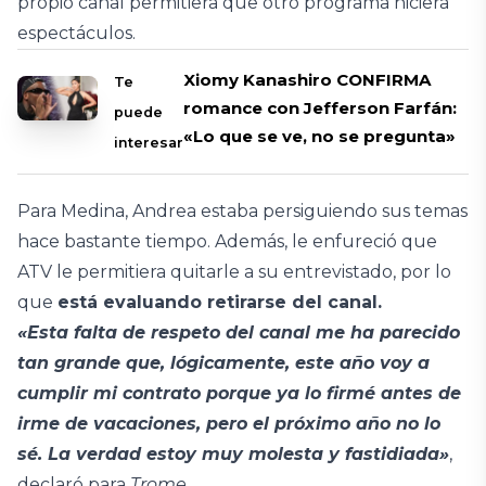
propio canal permitiera que otro programa hiciera
espectáculos.
Xiomy Kanashiro CONFIRMA
Te
romance con Jefferson Farfán:
puede
«Lo que se ve, no se pregunta»
interesar
Para Medina, Andrea estaba persiguiendo sus temas
hace bastante tiempo. Además, le enfureció que
ATV le permitiera quitarle a su entrevistado, por lo
que
está evaluando retirarse del canal.
«Esta falta de respeto del canal me ha parecido
tan grande que, lógicamente, este año voy a
cumplir mi contrato porque ya lo firmé antes de
irme de vacaciones, pero el próximo año no lo
sé. La verdad estoy muy molesta y fastidiada»
,
declaró para
Trome
.