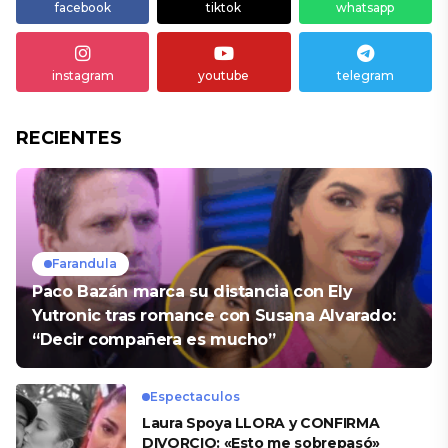
facebook
tiktok
whatsapp
instagram
youtube
telegram
RECIENTES
Farandula
Paco Bazán marca su distancia con Ely
Yutronic tras romance con Susana Alvarado:
“Decir compañera es mucho”
Espectaculos
Laura Spoya LLORA y CONFIRMA
DIVORCIO: «Esto me sobrepasó»