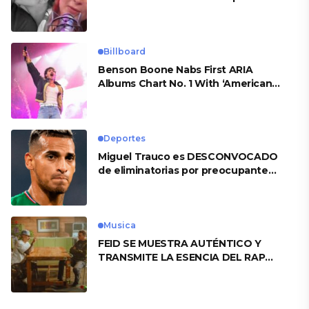
Billboard
Benson Boone Nabs First ARIA
Albums Chart No. 1 With ‘American
Heart’
Deportes
Miguel Trauco es DESCONVOCADO
de eliminatorias por preocupante
motivo
Musica
FEID SE MUESTRA AUTÉNTICO Y
TRANSMITE LA ESENCIA DEL RAP
CLÁSICO DESDE SU VERSATILIDAD
ARTÍSTICA EN SU NUEVO SENCILLO
«ANDO XXIL»