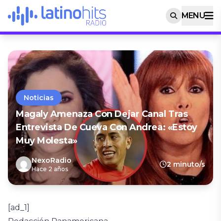
MENU
Noticias
Magaly Amenaza Con Dejar Canal Tras
Entrevista De Cueva Con Andrea: «Estoy
Muy Molesta»
NexoRadio
2 minuto/s
Hace 2 años
[ad_1]