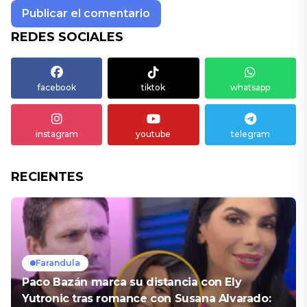
REDES SOCIALES
facebook
tiktok
whatsapp
instagram
youtube
telegram
RECIENTES
Farandula
Paco Bazán marca su distancia con Ely
Yutronic tras romance con Susana Alvarado: