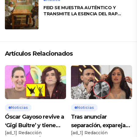
FEID SE MUESTRA AUTÉNTICO Y
TRANSMITE LA ESENCIA DEL RAP
CLÁSICO DESDE SU VERSATILIDAD
ARTÍSTICA EN SU NUEVO SENCILLO
«ANDO XXIL»
Artículos Relacionados
Noticias
Noticias
Óscar Gayoso revive a
Tras anunciar
‘Gigi Buitre’ y tiene
separación, expareja
[ad_1] Redacción
[ad_1] Redacción
inesperado
de Josimar expone