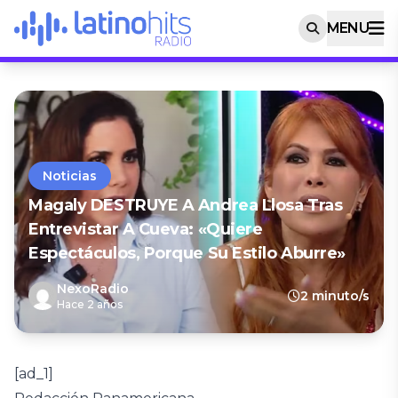
MENU
Noticias
Magaly DESTRUYE A Andrea Llosa Tras
Entrevistar A Cueva: «Quiere
Espectáculos, Porque Su Estilo Aburre»
NexoRadio
2 minuto/s
Hace 2 años
[ad_1]