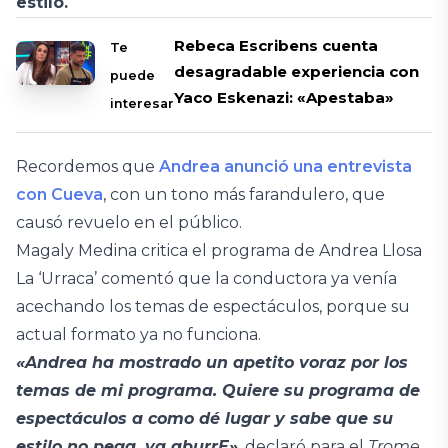
estilo.
Rebeca Escribens cuenta
Te
desagradable experiencia con
puede
Yaco Eskenazi: «Apestaba»
interesar
Recordemos que
Andrea anunció una entrevista
con Cueva
, con un tono más farandulero, que
causó revuelo en el público.
Magaly Medina critica el programa de Andrea Llosa
La ‘Urraca’ comentó que la conductora ya venía
acechando los temas de espectáculos, porque su
actual formato ya no funciona.
«Andrea ha mostrado un apetito voraz por los
temas de mi programa. Quiere su programa de
espectáculos a como dé lugar y sabe que su
estilo no pega, ya aburrE»
, declaró para el
Trome
.